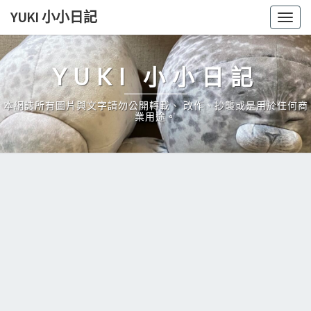
Skip
YUKI 小小日記
Togg
to
navig
content
YUKI 小小日記
本網誌所有圖片與文字請勿公開轉載、 改作、抄襲或是用於任何商
業用途。