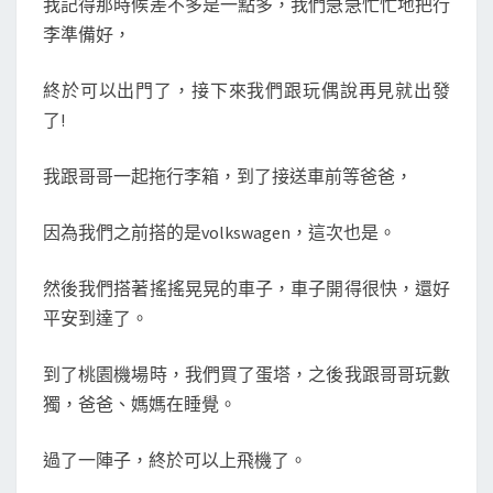
我記得那時候差不多是一點多，我們急急忙忙地把行
到
李準備好，
飽
（
終於可以出門了，接下來我們跟玩偶說再見就出發
第
了!
一
天
我跟哥哥一起拖行李箱，到了接送車前等爸爸，
）
因為我們之前搭的是volkswagen，這次也是。
熊
本
然後我們搭著搖搖晃晃的車子，車子開得很快，還好
到
平安到達了。
福
岡
到了桃園機場時，我們買了蛋塔，之後我跟哥哥玩數
獨，爸爸、媽媽在睡覺。
過了一陣子，終於可以上飛機了。