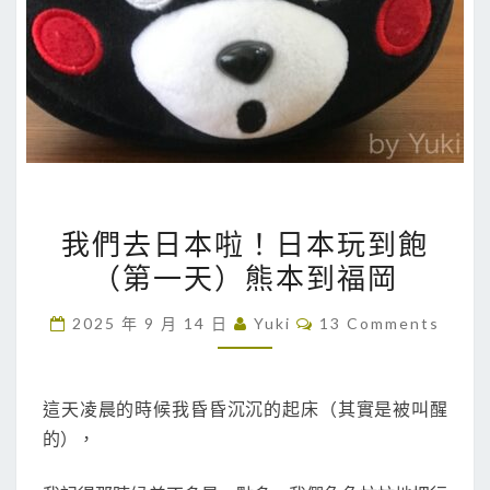
我
我們去日本啦！日本玩到飽
們
（第一天）熊本到福岡
去
日
C
2025 年 9 月 14 日
Yuki
13 Comments
本
O
M
啦
M
E
！
N
這天凌晨的時候我昏昏沉沉的起床（其實是被叫醒
T
日
的），
S
本
玩