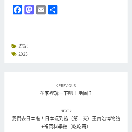
Fa
M
E
分
ce
as
m
享
b
to
ai
o
d
l
o
o
遊記
2025
k
n
Post
PREVIOUS
navigation
在家裡玩一下吧！ 地圖？
NEXT
我們去日本啦！日本玩到飽（第二天）王貞治博物館
+福岡科學館（吃吃篇）