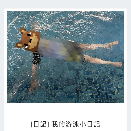
o
d
l
A
o
o
Y
k
n
1
)
[
[日記] 我的游泳小日記
日