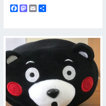
第
Fa
M
E
分
二
ce
as
m
享
天
b
to
ai
）
王
o
d
l
貞
o
o
治
k
n
博
物
館
+
福
岡
科
學
館
（