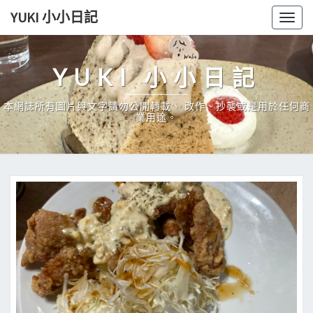
Skip
YUKI 小小日記
Togg
to
navig
content
YUKI 小小日記
本網誌所有圖片與文字請勿公開轉載、 改作、抄襲或是用於任何商
業用途。