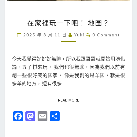
在
在家裡玩一下吧！ 地圖？
家
裡
C
2025 年 8 月 11 日
Yuki
0 Comment
O
玩
M
M
一
E
下
N
今天我覺得好好好無聊，所以我跟哥哥就開始用演化
T
吧
論、五子棋來玩， 我們也很無聊，因為我們以前有
S
！
創一些很好笑的國家， 像是我創的是羊國，就是很
地
多羊的地方， 還有很多…
圖
？
READ MORE
READ MORE
Fa
M
E
分
ce
as
m
享
b
to
ai