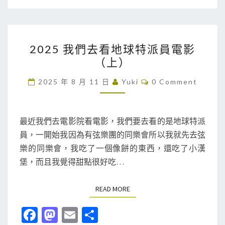
o
d
l
o
o
2
k
n
2025 我們去看地球特派員電影
0
（上）
2
5
C
2025 年 8 月 11 日
Yuki
0 Comment
O
我
M
M
們
E
去
N
最近我們去電影院看電影，我們要去看的是地球特派
T
看
員，一開始我因為有弦樂團的同樂會所以我就先去弦
S
地
樂的同樂會，我吃了一個像餅的東西，還吃了小漢
球
堡，而且我覺得甜點很好吃…
特
派
READ MORE
READ MORE
員
Fa
M
E
分
電