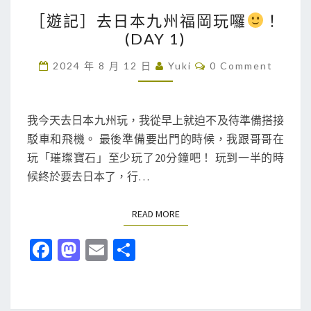
［
［遊記］去日本九州福岡玩囉
！
遊
(DAY 1)
記
］
C
2024 年 8 月 12 日
Yuki
0 Comment
O
去
M
M
日
E
本
N
我今天去日本九州玩，我從早上就迫不及待準備搭接
T
九
駁車和飛機。 最後準備要出門的時候，我跟哥哥在
S
州
玩「璀璨寶石」至少玩了20分鐘吧！ 玩到一半的時
福
候終於要去日本了，行…
岡
玩
READ MORE
READ MORE
囉
Fa
M
E
分
ce
as
m
享
！
b
to
ai
(
D