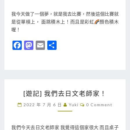
M
面
E
跳
N
我今天做了一個夢，就是我去比賽，然後這個比賽就
T
到
是從單槓上， 面跳積木上！而且是彩虹
顏色積木
S
很
喔！
高
Fa
M
E
分
的
ce
as
m
享
積
木
b
to
ai
上
o
d
l
面
o
o
！
[
k
n
[遊記] 我們去日文老師家！
遊
記
C
2022 年 7 月 6 日
Yuki
0 Comment
O
]
M
M
我
E
們
N
我們今天去日文老師家 我覺得這個家很大 而且桌子