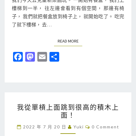
我們今天去兒童新樂園玩。 一開始有餐盒， 我們上
T
童
樓梯到一半， 往左邊會看到有個空間， 那邊有椅
S
新
子， 我們就把餐盒放到椅子上， 就開始吃了。 吃完
樂
了就下樓梯， 去…
園
上
READ MORE
READ MORE
Fa
M
E
分
ce
as
m
享
b
to
ai
o
d
l
o
o
我
k
n
我從單槓上面跳到很高的積木上
從
面！
單
槓
C
2022 年 7 月 20 日
Yuki
0 Comment
O
上
M