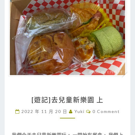
[
[遊記]去兒童新樂園 上
遊
記
C
2022 年 11 月 20 日
Yuki
0 Comment
O
]
M
M
去
E
兒
N