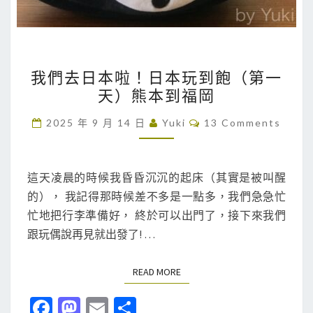
吃
吃
篇
我
）
我們去日本啦！日本玩到飽（第一
們
天）熊本到福岡
去
日
C
2025 年 9 月 14 日
Yuki
13 Comments
O
本
M
M
啦
E
！
N
這天凌晨的時候我昏昏沉沉的起床（其實是被叫醒
T
日
的）， 我記得那時候差不多是一點多，我們急急忙
S
本
忙地把行李準備好， 終於可以出門了，接下來我們
玩
跟玩偶說再見就出發了! …
到
飽
READ MORE
READ MORE
（
Fa
M
E
分
第