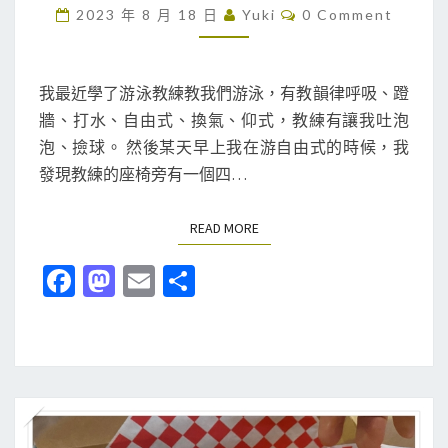
記
C
2023 年 8 月 18 日
Yuki
0 Comment
O
]
M
M
我
E
的
N
我最近學了游泳教練教我們游泳，有教韻律呼吸、蹬
T
游
牆、打水、自由式、換氣、仰式，教練有讓我吐泡
S
泳
泡、撿球。 然後某天早上我在游自由式的時候，我
小
發現教練的座椅旁有一個四…
日
記
READ MORE
READ MORE
Fa
M
E
分
ce
as
m
享
b
to
ai
o
d
l
o
o
k
n