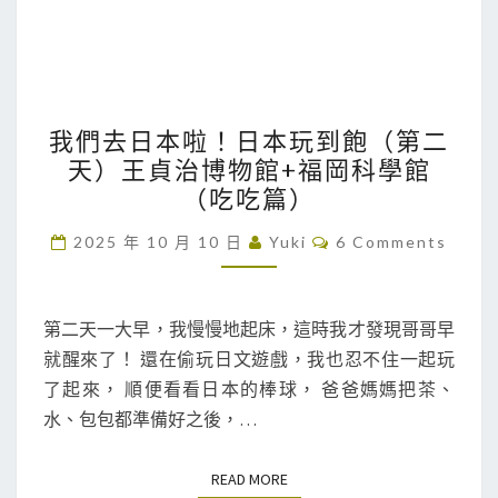
我
我們去日本啦！日本玩到飽（第二
們
天）王貞治博物館+福岡科學館
去
（吃吃篇）
日
本
C
2025 年 10 月 10 日
Yuki
6 Comments
O
啦
M
M
！
E
N
第二天一大早，我慢慢地起床，這時我才發現哥哥早
日
T
就醒來了！ 還在偷玩日文遊戲，我也忍不住一起玩
本
S
了起來， 順便看看日本的棒球， 爸爸媽媽把茶、
玩
水、包包都準備好之後，…
到
飽
（
READ MORE
READ MORE