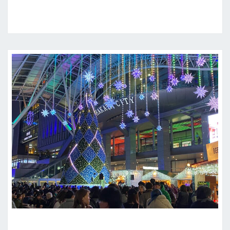
ce
as
m
享
影
b
to
ai
（
上
o
d
l
）
o
o
k
n