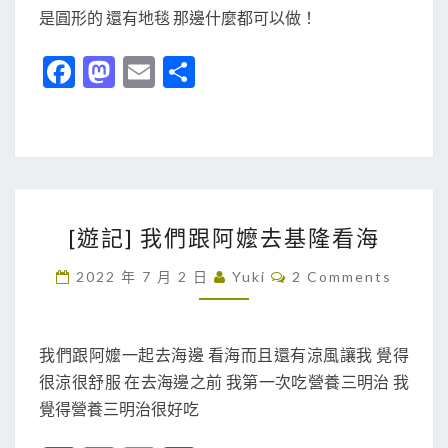
T
去
是圓形的 還有地毯 那邊什麼都可以做！
S
日
Fa
M
E
分
文
ce
as
m
享
老
師
b
to
ai
家
o
d
l
！
o
o
[
k
n
[遊記] 我們跟阿嬤去基隆看海
遊
記
C
2022 年 7 月 2 日
Yuki
2 Comments
O
]
M
M
我
E
們
N
我們跟阿嬤一起去海邊 看海而且還有涼風讓我 覺得
T
跟
很涼很舒服 在去海邊之前 我第一次吃營養三明治 我
S
阿
覺得營養三明治很好吃
嬤