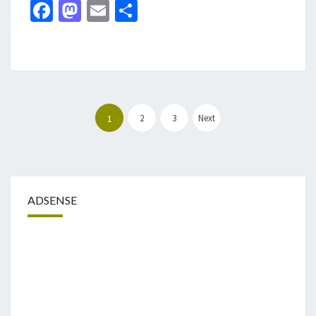
Fa
M
E
分
去
ce
as
m
享
基
隆
b
to
ai
看
o
d
l
海
o
o
文
k
n
2
3
Next
1
章
分
頁
ADSENSE