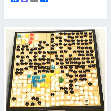
ce
as
m
享
一
b
to
ai
天
）
o
d
l
熊
o
o
本
k
n
到
福
岡