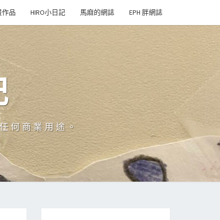
畫作品
HIRO小日記
馬麻的網誌
EPH 胖網誌
記
於任何商業用途。