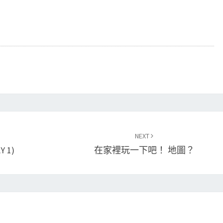
NEXT
Y 1)
在家裡玩一下吧！ 地圖？