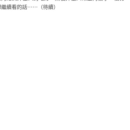
（
想繼續看的話⋯⋯（待續）
上
）