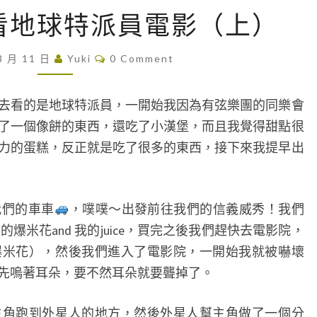
2
去看地球特派員電影（上）
0
2
C
8 月 11 日
Yuki
0 Comment
O
5
M
我
M
E
去看的是地球特派員，一開始我因為有弦樂團的同樂會
們
N
T
了一個像餅的東西，還吃了小漢堡，而且我覺得甜點很
去
S
力的蛋糕，反正就是吃了很多的東西，接下來我提早出
看
地
球
我們的車車
，噗噗～出發前往我們的信義威秀！我們
特
爆米花and 我的juice，買完之後我們趕快去電影院，
派
爆米花），然後我們進入了電影院，一開始我就被嚇壞
員
先嗚著耳朵，要不然耳朵就要聾掉了。
電
影
主角跑到外星人的地方，然後外星人幫主角做了一個分