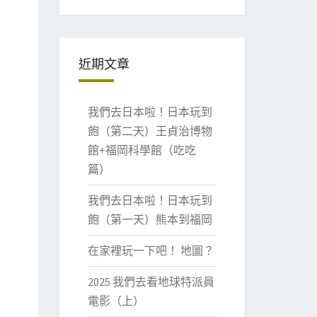
近期文章
我們去日本啦！日本玩到
飽（第二天）王貞治博物
館+福岡科學館（吃吃
篇）
我們去日本啦！日本玩到
飽（第一天）熊本到福岡
在家裡玩一下吧！ 地圖？
2025 我們去看地球特派員
電影（上）