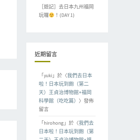
［遊記］去日本九州福岡
玩囉
！(DAY 1)
近期留言
「
yuki
」於〈
我們去日本
啦！日本玩到飽（第二
天）王貞治博物館+福岡
科學館（吃吃篇）
〉發佈
留言
「
hirohong
」於〈
我們去
日本啦！日本玩到飽（第
二天）王貞治博物館+福