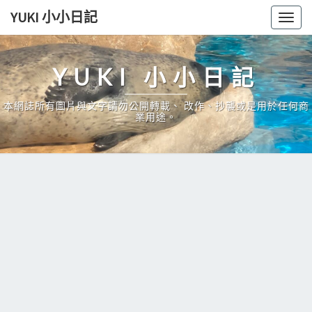
Skip
YUKI 小小日記
Togg
to
navig
content
YUKI 小小日記
本網誌所有圖片與文字請勿公開轉載、 改作、抄襲或是用於任何商
業用途。