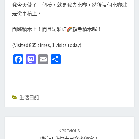
跳
N
我今天做了一個夢，就是我去比賽，然後這個比賽就
T
到
是從單槓上，
S
很
高
面跳積木上！而且是彩虹
顏色積木喔！
的
積
(Visited 835 times, 1 visits today)
木
Fa
M
E
分
上
ce
as
m
享
面
b
to
ai
！
o
d
l
o
o
生活日記
k
n
Post
PREVIOUS
navigation
[遊記] 我們去日文老師家！