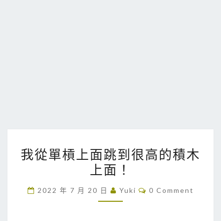
我
我從單槓上面跳到很高的積木
從
上面！
單
槓
C
2022 年 7 月 20 日
Yuki
0 Comment
上
O
M
面
M
E