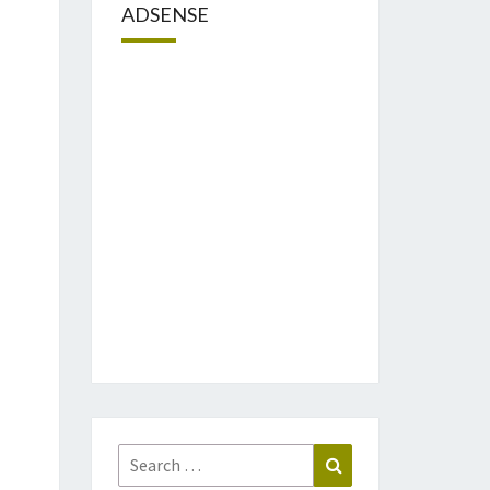
ADSENSE
Search
Search
for: