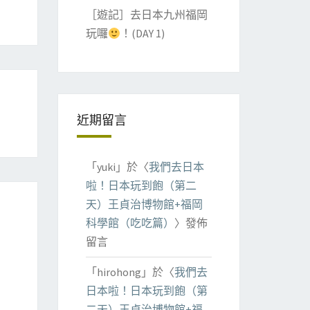
［遊記］去日本九州福岡
玩囉
！(DAY 1)
近期留言
「
yuki
」於〈
我們去日本
啦！日本玩到飽（第二
天）王貞治博物館+福岡
科學館（吃吃篇）
〉發佈
留言
「
hirohong
」於〈
我們去
日本啦！日本玩到飽（第
二天）王貞治博物館+福