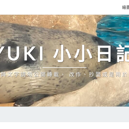
繪
YUKI 小小日
與文字請勿公開轉載、 改作、抄襲或是用