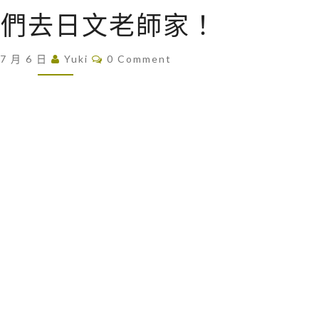
[
 我們去日文老師家！
遊
記
C
 7 月 6 日
Yuki
0 Comment
O
]
M
我
M
E
們
N
T
去
S
日
文
老
師
家
！