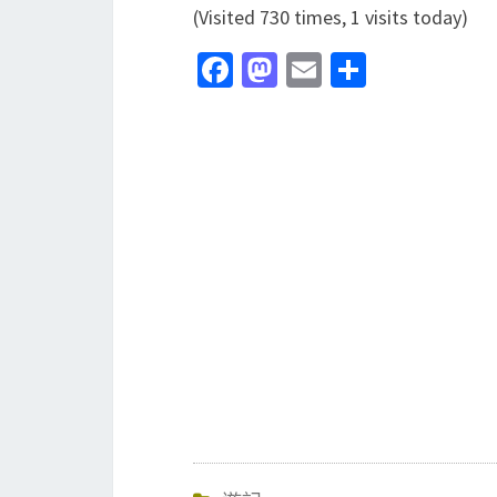
(Visited 730 times, 1 visits today)
Fa
M
E
分
ce
as
m
享
b
to
ai
o
d
l
o
o
k
n