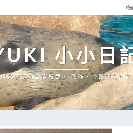
繪
YUKI 小小日
與文字請勿公開轉載、 改作、抄襲或是用