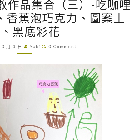
1 零散作品集合（三）-吃咖哩
繪
、香蕉泡巧克力、圖案土
畫
]
司、黑底彩花
2
0
C
10 月 3 日
Yuki
0 Comment
O
2
M
M
1
E
N
零
T
散
S
作
品
集
合
（
三