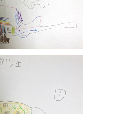
巧
克
力
、
圖
案
土
司
、
黑
底
彩
花