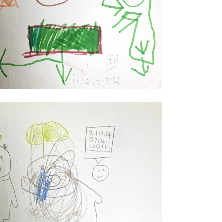
）
-
吃
咖
哩
飯
、
小
貓
與
花
、
香
蕉
泡