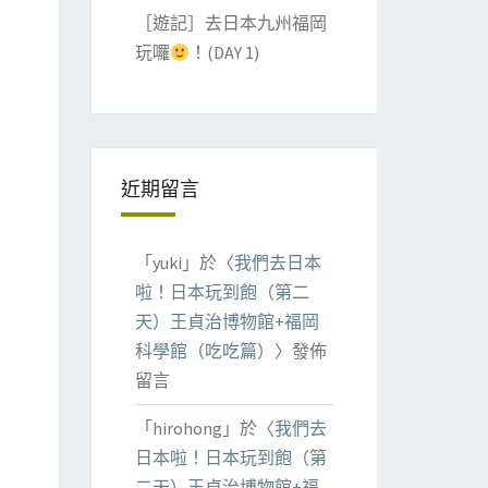
［遊記］去日本九州福岡
玩囉
！(DAY 1)
近期留言
「
yuki
」於〈
我們去日本
啦！日本玩到飽（第二
天）王貞治博物館+福岡
科學館（吃吃篇）
〉發佈
留言
「
hirohong
」於〈
我們去
日本啦！日本玩到飽（第
二天）王貞治博物館+福