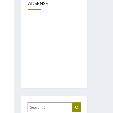
ADSENSE
Search
Search
for: