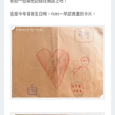
就拍一拍幫他記錄在網誌上吧！
哥
的
這是今年哥哥生日時，YUKI一早認真畫的卡片，
生
日
卡
片