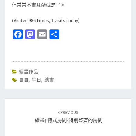
但常常不畫耳朵就是了。
(Visited 986 times, 1 visits today)
Fa
M
E
分
ce
as
m
享
b
to
ai
o
d
l
o
o
繪畫作品
哥哥
k
,
生日
n
,
繪畫
Post
PREVIOUS
navigation
[繪畫] 特式房間-特別整齊的房間