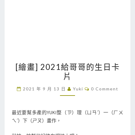
[
[繪畫] 2021給哥哥的生日卡
繪
片
畫
]
C
2021 年 9 月 13 日
Yuki
0 Comment
2
O
M
0
M
E
2
N
最近要幫多產的YUKI整（ㄗ）理（ㄩㄢˊ）一（ㄏㄨ
T
1
ㄟˊ）下（ㄕㄡ）畫作，
S
給
哥