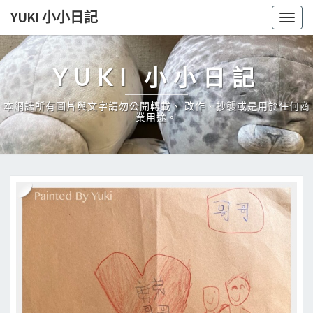
Skip
YUKI 小小日記
Togg
to
navig
content
YUKI 小小日記
本網誌所有圖片與文字請勿公開轉載、 改作、抄襲或是用於任何商
業用途。