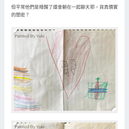
但平常他們是睡醒了還會躺在一起聊天耶，貨真價實
的閨密？