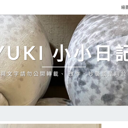
繪
YUKI 小小日
與文字請勿公開轉載、 改作、抄襲或是用