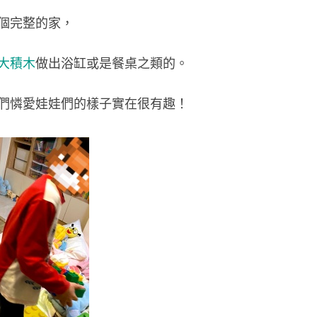
別
個完整的家，
整
齊
大積木
做出浴缸或是餐桌之類的。
的
房
們憐愛娃娃們的樣子實在很有趣！
間