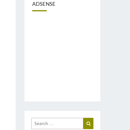
ADSENSE
Search
Search
for: