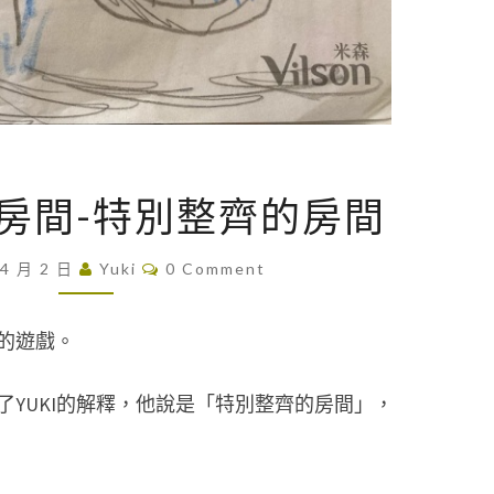
[
式房間-特別整齊的房間
繪
畫
C
 4 月 2 日
Yuki
0 Comment
O
]
M
特
M
E
的遊戲。
式
N
T
房
S
YUKI的解釋，他說是「特別整齊的房間」，
間
-
特