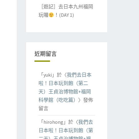
［遊記］去日本九州福岡
玩囉
！(DAY 1)
近期留言
「
yuki
」於〈
我們去日本
啦！日本玩到飽（第二
天）王貞治博物館+福岡
科學館（吃吃篇）
〉發佈
留言
「
hirohong
」於〈
我們去
日本啦！日本玩到飽（第
二天）王貞治博物館+福