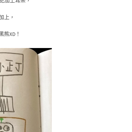
忘記加上耳朵，
加上，
黑熊XD！