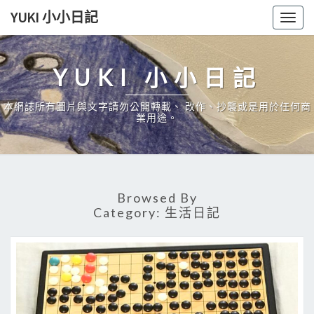
Skip
YUKI 小小日記
Togg
to
navig
content
YUKI 小小日記
本網誌所有圖片與文字請勿公開轉載、 改作、抄襲或是用於任何商
業用途。
Browsed By
Category:
生活日記