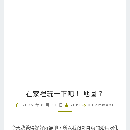
在
在家裡玩一下吧！ 地圖？
家
裡
C
2025 年 8 月 11 日
Yuki
0 Comment
O
玩
M
M
一
E
下
N
今天我覺得好好好無聊，所以我跟哥哥就開始用演化