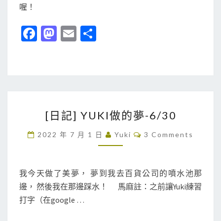
很
喔！
高
Fa
M
E
分
的
ce
as
m
享
積
木
b
to
ai
上
o
d
l
面
o
o
！
[
k
n
[日記] YUKI做的夢-6/30
日
記
C
2022 年 7 月 1 日
Yuki
3 Comments
O
]
M
M
Y
E
U
N
我今天做了美夢， 夢到我去百貨公司的噴水池那
T
K
邊， 然後我在那邊踩水！ 馬麻註：之前讓Yuki練習
S
I
打字（在google …
做