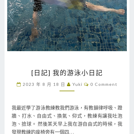
[
[日記] 我的游泳小日記
日
記
C
2023 年 8 月 18 日
Yuki
0 Comment
O
]
M
M
我
E
的
N
我最近學了游泳教練教我們游泳，有教韻律呼吸、蹬
T
游
牆、打水、自由式、換氣、仰式，教練有讓我吐泡
S
泳
泡、撿球。 然後某天早上我在游自由式的時候，我
小
發現教練的座椅旁有一個四…