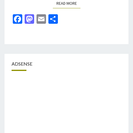
的
READ MORE
READ MORE
夢
Fa
M
E
分
-
ce
as
m
享
6
/
b
to
ai
3
o
d
l
0
o
o
k
n
ADSENSE