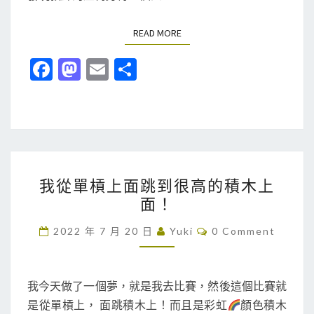
日
記
READ MORE
READ MORE
Fa
M
E
分
ce
as
m
享
b
to
ai
o
d
l
o
o
我
k
n
我從單槓上面跳到很高的積木上
從
面！
單
槓
C
2022 年 7 月 20 日
Yuki
0 Comment
O
上
M
M
面
E
跳
N
我今天做了一個夢，就是我去比賽，然後這個比賽就
T
到
是從單槓上， 面跳積木上！而且是彩虹
顏色積木
S