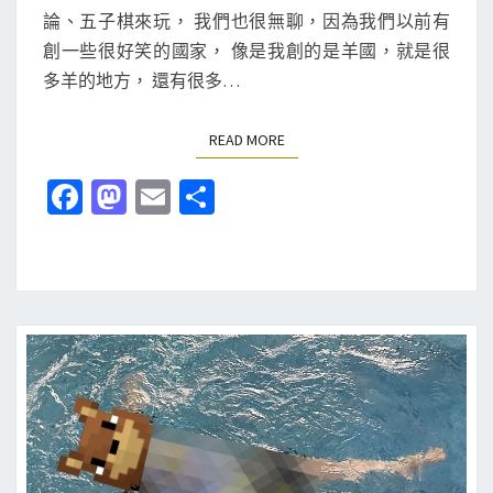
T
吧
論、五子棋來玩， 我們也很無聊，因為我們以前有
S
！
創一些很好笑的國家， 像是我創的是羊國，就是很
地
多羊的地方， 還有很多…
圖
？
READ MORE
READ MORE
Fa
M
E
分
ce
as
m
享
b
to
ai
o
d
l
o
o
k
n