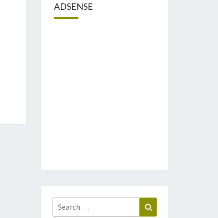
ADSENSE
Search
Search
for: