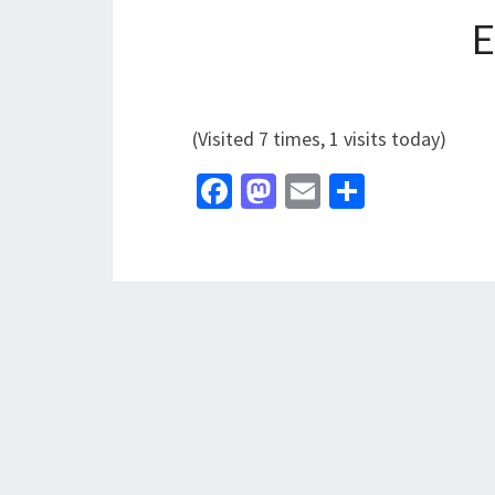
(Visited 7 times, 1 visits today)
Fa
M
E
分
ce
as
m
享
b
to
ai
o
d
l
o
o
k
n