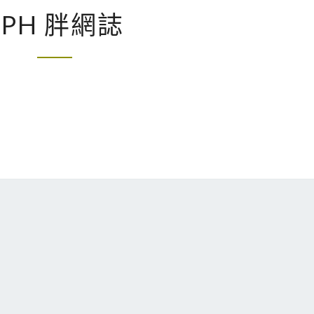
E
EPH 胖網誌
P
H
胖
網
誌