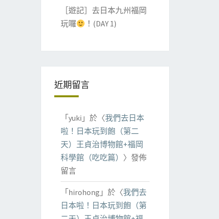
［遊記］去日本九州福岡
玩囉
！(DAY 1)
近期留言
「
yuki
」於〈
我們去日本
啦！日本玩到飽（第二
天）王貞治博物館+福岡
科學館（吃吃篇）
〉發佈
留言
「
hirohong
」於〈
我們去
日本啦！日本玩到飽（第
二天）王貞治博物館+福