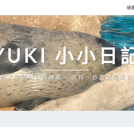
繪
YUKI 小小日
與文字請勿公開轉載、 改作、抄襲或是用